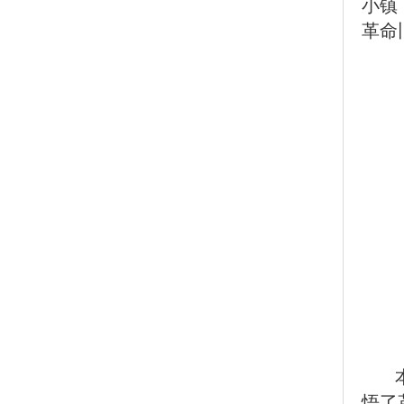
小镇
革命
悟了