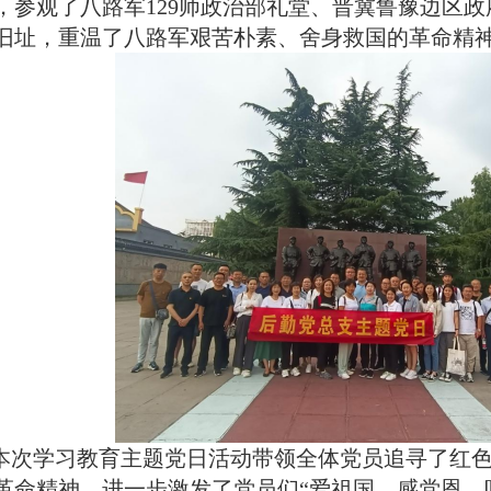
，参观了八路军129师政治部礼堂、晋冀鲁豫边区
旧址，重温了八路军艰苦朴素、舍身救国的革命精
本次学习教育主题党日活动带领全体党员追寻了红
革命精神，进一步激发了党员们“爱祖国、感党恩、