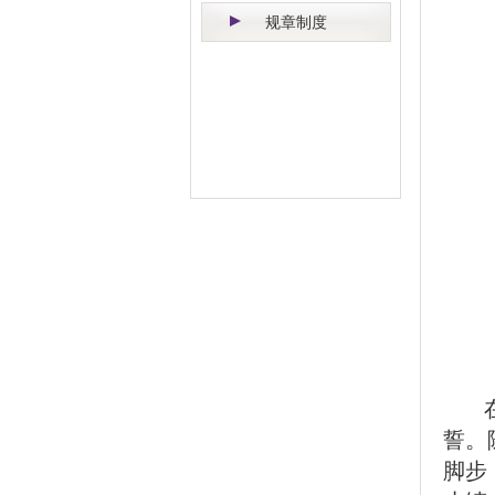
规章制度
誓。
脚步